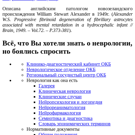
Описана английским патологом новозеландского
происхождения William Stewart Alexander в 1949г. (
Alexander
W.S. Progressive fibrinoid degeneration of fibrillary astrocytes
associated with mental retardation in a hydrocephalic infant //
Brain, 1949. – Vol.72. – P.373-381
).
Всё, что Вы хотели знать о неврологии,
но боялись спросить
Клинико-диагностический кабинет ОКБ
Неврологическое отделение ОКБ
Региональный сосудистый центр ОКБ
Неврология как она есть
Галерея
Клиническая неврология
Клинические случаи
Нейропсихология и логопедия
Нейрореаниматология
Нейрофармакология
Семиотика и диагностика
Словарь эпонимических терминов
Нормативные документы
Общие положения