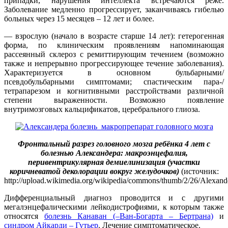
припадки, нарушения интеллекта встречаются реже.
Заболевание медленно прогрессирует, заканчиваясь гибелью
больных через 15 месяцев – 12 лет и более.
— взрослую (начало в возрасте старше 14 лет): гетерогенная
форма, по клиническим проявлениям напоминающая
рассеянный склероз с ремиттирующим течением (возможно
также и непрерывно прогрессирующее течение заболевания).
Характеризуется в основном бульбарными/
псевдобульбарными симптомами; спастическим пара-/
тетрапарезом и когнитивными расстройствами различной
степени выраженности. Возможно появление
внутримозговых кальцификатов, церебрального глиоза.
Фронтальный разрез головного мозга ребёнка 4 лет с
болезнью Александера: макроэнцефалия,
перивентрикулярная демиелинизация (участки
коричневатой деколорации вокруг желудочков)
(источник:
http://upload.wikimedia.org/wikipedia/commons/thumb/2/26/Alexand
Дифференциальный диагноз проводится и с другими
мегалэнцефалическими лейкодистрофиями, к которым также
относятся
болезнь Канаван (–Ван-Богарта – Бертрана)
и
синдром Айкарди – Гутьер
. Лечение симптоматическое.