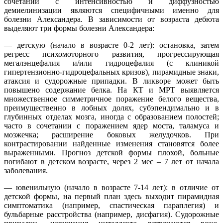
сочетании с интенсивностью и диффузностью
демиелинизации являются специфичными именно для
болезни Александера. В зависимости от возраста дебюта
выделяют три формы болезни Александера:
— детскую (начало в возрасте 0-2 лет): остановка, затем
регресс психомоторного развития, прогрессирующая
мегалэнцефалия и/или гидроцефалия (с клиникой
гипертензионно-гидроцефальных кризов), пирамидные знаки,
атаксия и судорожные припадки. В ликворе может быть
повышено содержание белка. На КТ и МРТ выявляется
множественное симметричное поражение белого вещества,
преимущественно в лобных долях, субэпендимально и в
глубинных отделах мозга, иногда с образованием полостей;
часто в сочетании с поражением ядер моста, таламуса и
мозжечка; расширение боковых желудочков. При
контрастировании найденные изменения становятся более
выраженными. Прогноз детской формы плохой, больные
погибают в детском возрасте, через 2 мес – 7 лет от начала
заболевания.
— ювенильную (начало в возрасте 7-14 лет): в отличие от
детской формы, на первый план здесь выходит пирамидная
симптоматика (например, спастическая параплегия) и
бульбарные расстройства (например, дисфагия). Судорожные