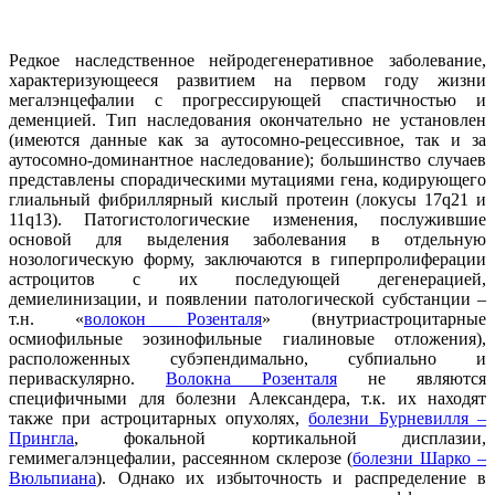
Редкое наследственное нейродегенеративное заболевание,
характеризующееся развитием на первом году жизни
мегалэнцефалии с прогрессирующей спастичностью и
деменцией. Тип наследования окончательно не установлен
(имеются данные как за аутосомно-рецессивное, так и за
аутосомно-доминантное наследование); большинство случаев
представлены спорадическими мутациями гена, кодирующего
глиальный фибриллярный кислый протеин (локусы 17q21 и
11q13). Патогистологические изменения, послужившие
основой для выделения заболевания в отдельную
нозологическую форму, заключаются в гиперпролиферации
астроцитов с их последующей дегенерацией,
демиелинизации, и появлении патологической субстанции –
т.н. «
волокон Розенталя
» (внутриастроцитарные
осмиофильные эозинофильные гиалиновые отложения),
расположенных субэпендимально, субпиально и
периваскулярно.
Волокна Розенталя
не являются
специфичными для болезни Александера, т.к. их находят
также при астроцитарных опухолях,
болезни Бурневилля –
Прингла
, фокальной кортикальной дисплазии,
гемимегалэнцефалии, рассеянном склерозе (
болезни Шарко –
Вюльпиана
). Однако их избыточность и распределение в