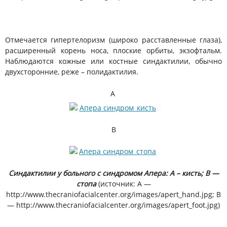
Отмечается гипертелоризм (широко расставленные глаза),
расширенный корень носа, плоские орбиты, экзофтальм.
Наблюдаются кожные или костные синдактилии, обычно
двухсторонние, реже – полидактилия.
A
B
Синдактилии у больного с синдромом Апера:
A – кисть;
B —
стопа
(источник: A —
http://www.thecraniofacialcenter.org/images/apert_hand.jpg; B
— http://www.thecraniofacialcenter.org/images/apert_foot.jpg)