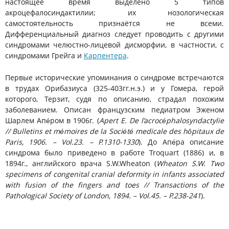
настоящее время выделено 5 типов
акроцефалосиндактилии; их нозологическая
самостоятельность признаётся не всеми.
Дифференциальный диагноз следует проводить с другими
синдромами челюcтно-лицевой дисморфии, в частности, с
синдромами Грейга и
Карпентера
.
Первые исторические упоминания о синдроме встречаются
в трудах Орибазиуса (325-403гг.н.э.) и у Гомера, герой
которого, Терзит, судя по описанию, страдал похожим
заболеванием. Описан французским педиатром Эженом
Шарлем Апéром в 1906г. (
Apert E. De l’acrocéphalosyndactylie
// Bulletins et mémoires de la Société medicale des hôpitaux de
Paris, 1906. – Vol.23. – P.1310-1330
). До Апéра описание
синдрома было приведено в работе Troquart (1886) и, в
1894г., английского врача S.W.Wheaton (
Wheaton S.W. Two
specimens of congenital cranial deformity in infants associated
with fusion of the fingers and toes // Transactions of the
Pathological Society of London, 1894. – Vol.45. – P.238-241
).