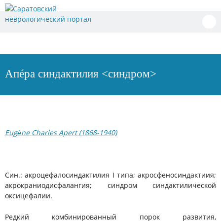
Перейти
к
содержимому
Апéра синдактилия <синдром>
Eug
è
ne
Charles
Apert
(1868-1940)
Син.: акроцефалосиндактилия I типа; акросфеносиндактиия;
акрокраниодисфалангия; синдром синдактилической
оксицефалии.
Редкий комбинированный порок развития,