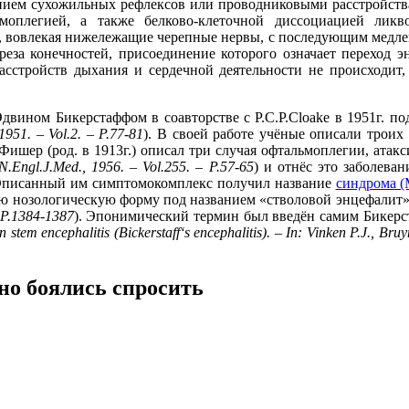
ением сухожильных рефлексов или проводниковыми расстройства
оплегией, а также белково-клеточной диссоциацией ликв
р, вовлекая нижележащие черепные нервы, с последующим медлен
реза конечностей, присоединение которого означает переход 
сстройств дыхания и сердечной деятельности не происходит,
вином Бикерстаффом в соавторстве с P.C.P.Cloake в 1951г. по
1951. – Vol.2. – P.77-81
). В своей работе учёные описали троих
Фишер (род. в 1913г.) описал три случая офтальмоплегии, атакс
N
.
Engl
.
J
.
Med
., 1956. –
Vol
.255. –
P
.57-65
) и отнёс это заболева
 Описанный им симптомокомплекс получил название
синдрома 
ую нозологическую форму под названием «стволовой энцефалит»
P
.1384-1387
). Эпонимический термин был введён самим Бикерст
in
stem
encephalitis
(
Bickerstaff
‘
s
encephalitis
). –
In
:
Vinken
P
.
J
.,
Bruy
 но боялись спросить