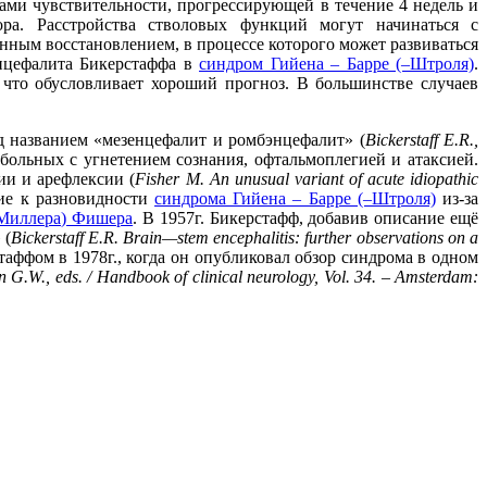
ми чувствительности, прогрессирующей в течение 4 недель и
ора. Расстройства стволовых функций могут начинаться с
ным восстановлением, в процессе которого может развиваться
энцефалита Бикерстаффа в
синдром Гийена – Барре (–Штроля)
.
 что обусловливает хороший прогноз. В большинстве случаев
д названием «мезенцефалит и ромбэнцефалит» (
Bickerstaff E.R.,
 больных с угнетением сознания, офтальмоплегией и атаксией.
ии и арефлексии (
Fisher
M
.
An
unusual
variant
of
acute
idiopathic
ние к разновидности
синдрома Гийена – Барре (–Штроля)
из-за
(Миллера) Фишера
. В 1957г. Бикерстафф, добавив описание ещё
 (
Bickerstaff
E
.
R
.
Brain
—
stem
encephalitis
:
further
observations
on
a
аффом в 1978г., когда он опубликовал обзор синдрома в одном
n
G
.
W
.,
eds
. /
Handbook
of
clinical
neurology
,
Vol
. 34. –
Amsterdam
: