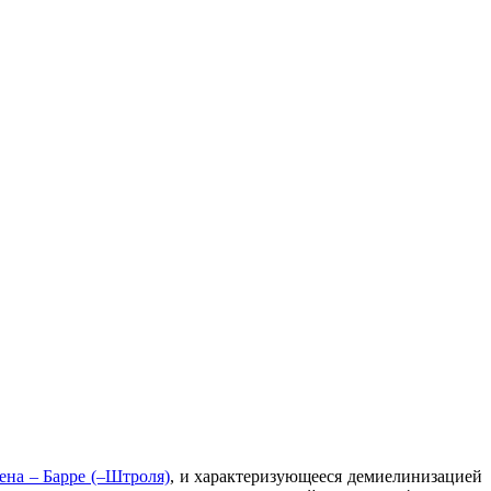
ена – Барре (–Штроля)
, и характеризующееся демиелинизацией