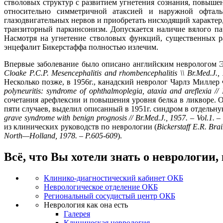
стволовых структур с развитием угнетения сознания, повыш
относительно симметричной атаксией и наружной офтальм
глазодвигательных нервов и приобретать нисходящий характе
транзиторный паркинсонизм. Допускается наличие вялого па
Насмотря на угнетение стволовых функций, существенных ра
энцефалит Бикерстаффа полностью излечим.
Впервые заболевание было описано английским неврологом Эд
Cloake P.C.P. Mesencephalitis and rhombencephalitis \\ Br.Med.J., 
Несколько позже, в 1956г., канадский невролог Чарлз Миллер 
polyneuritis
: syndrome of
ophthalmoplegia
,
ataxia
and
areflexia
//
сочетания арефлексии и повышения уровня белка в ликворе.
пяти случаев, выделил описанный в 1951г. синдром в отдельн
grave
syndrome
with
benign
prognosis
//
Br
.
Med
.
J
., 1957. –
Vol
.1. –
из клинических руководств по неврологии (
Bickerstaff
E
.
R
.
Bra
North
—
Holland
, 1978. –
P
.605-609
).
Всё, что Вы хотели знать о неврологии,
Клинико-диагностический кабинет ОКБ
Неврологическое отделение ОКБ
Региональный сосудистый центр ОКБ
Неврология как она есть
Галерея
Клиническая неврология