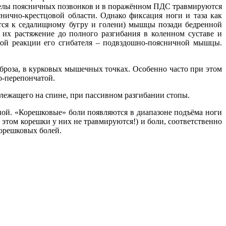
тделы поясничных позвонков и в поражённом ПДС травмируются
снично-крестцовой области. Однако фиксация ноги и таза как
тся к седалищному бугру и голени) мышцы позади бедренной
 их растяжение до полного разгибания в коленном суставе и
ской реакции его сгибателя – подвздошно-поясничной мышцы.
иброза, в курковых мышечных точках. Особенно часто при этом
о-перепончатой.
 лежащего на спине, при пассивном разгибании стопы.
авной. «Корешковые» боли появляются в диапазоне подъёма ноги
и этом корешки у них не травмируются!) и боли, соответственно
корешковых болей.