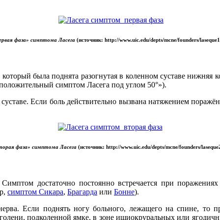
ервая фаза» симптома Ласега
(источник: http://www.uic.edu/depts/mcne/founders/laseque1
который была поднята разогнутая в коленном суставе нижняя ко
положительный симптом Ласега под углом 50°»).
суставе. Если боль действительно вызвана натяжением поражённо
торая фаза» симптома Ласега
(источник: http://www.uic.edu/depts/mcne/founders/laseque2
 Симптом достаточно постоянно встречается при поражениях 
р,
симптом Сикара
,
Брагарда
или
Бонне
).
ерва. Если поднять ногу больного, лежащего на спине, то пр
в голени, подколенной ямке, в зоне ишиокруральных или ягоди