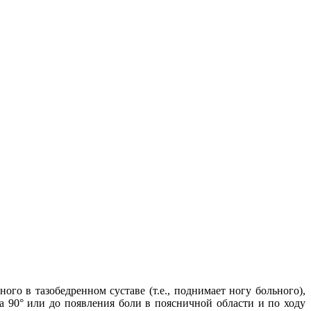
о в тазобедренном суставе (т.е., поднимает ногу больного),
а 90° или до появления боли в поясничной области и по ходу