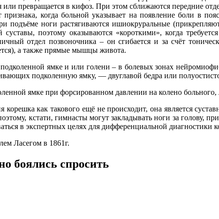
ся или превращается в кифоз. При этом сближаются передние о
т признака, когда больной указывает на появление боли в поя
 При подъёме ноги растягиваются ишиокруральные (прикрепляю
 суставы, поэтому оказываются «короткими», когда требуется
ничный отдел позвоночника – он сгибается и за счёт тониче
тся), а также прямые мышцы живота.
, подколенной ямке и или голени – в болевых зонах нейромиоф
ивающих подколенную ямку, — двуглавой бедра или полуостист
коленной ямке при форсированном давлении на колено больного,
ия корешка как такового ещё не происходит, она является суст
 поэтому, кстати, гимнасты могут закладывать ноги за голову, пр
оваться в экспертных целях для дифференциальной диагностики 
ем Ласегом в 1861г.
 но боялись спросить