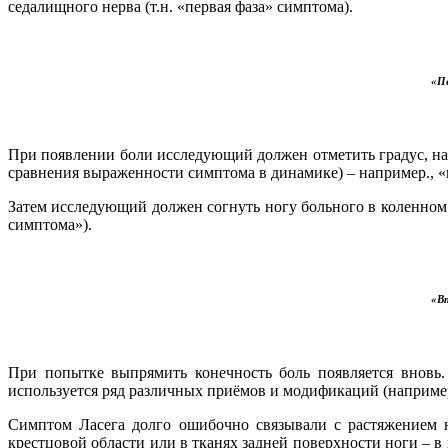
седалищного нерва (т.н. «первая фаза» симптома).
«П
При появлении боли исследующий должен отметить градус, на 
сравнения выраженности симптома в динамике) – например., «
Затем исследующий должен согнуть ногу больного в коленном 
симптома»).
«В
При попытке выпрямить конечность боль появляется вновь.
используется ряд различных приёмов и модификаций (наприме
Симптом Ласега долго ошибочно связывали с растяжением н
крестцовой области или в тканях задней поверхности ноги – 