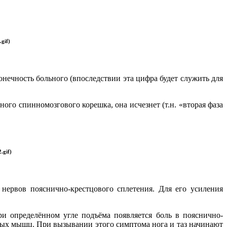
.gif)
нечность больного (впоследствии эта цифра будет служить для
го спинномозгового корешка, она исчезнет (т.н. «вторая фаза
.gif)
нервов пояснично-крестцового сплетения. Для его усиления
и определённом угле подъёма появляется боль в пояснично-
чных мышц. При вызывании этого симптома нога и таз начинают