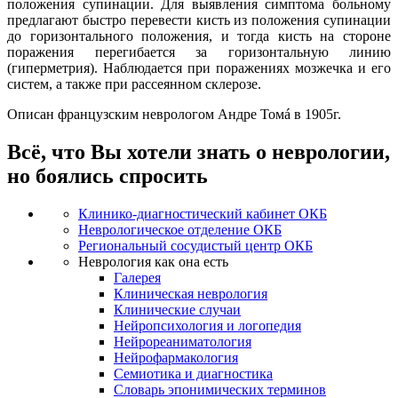
положения супинации. Для выявления симптома больному
предлагают быстро перевести кисть из положения супинации
до горизонтального положения, и тогда кисть на стороне
поражения перегибается за горизонтальную линию
(гиперметрия). Наблюдается при поражениях мозжечка и его
систем, а также при рассеянном склерозе.
Описан французским неврологом Андре Томá в 1905г.
Всё, что Вы хотели знать о неврологии,
но боялись спросить
Клинико-диагностический кабинет ОКБ
Неврологическое отделение ОКБ
Региональный сосудистый центр ОКБ
Неврология как она есть
Галерея
Клиническая неврология
Клинические случаи
Нейропсихология и логопедия
Нейрореаниматология
Нейрофармакология
Семиотика и диагностика
Словарь эпонимических терминов