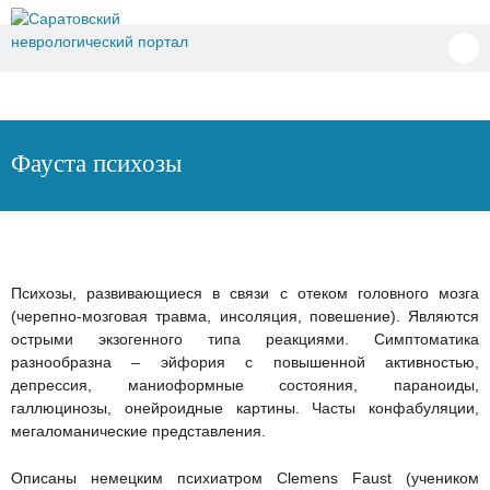
Перейти
к
содержимому
Фауста психозы
Психозы, развивающиеся в связи с отеком головного мозга
(черепно-мозговая травма, инсоляция, повешение). Являются
острыми экзогенного типа реакциями. Симптоматика
разнообразна – эйфория с повышенной активностью,
депрессия, маниоформные состояния, параноиды,
галлюцинозы, онейроидные картины. Часты конфабуляции,
мегаломанические представления.
Описаны немецким психиатром Clemens Faust (учеником