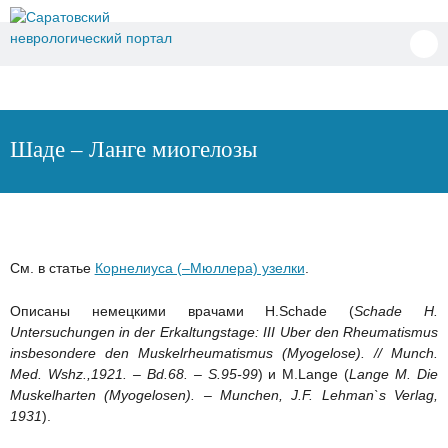
Перейти
к
содержимому
Шаде – Ланге миогелозы
См. в статье
Корнелиуса (–Мюллера) узелки
.
Описаны немецкими врачами H.Schade (
Schade H.
Untersuchungen in der Erkaltungstage: III Uber den Rheumatismus
insbesondere den Muskelrheumatismus (Myogelose). // Munch.
Med. Wshz.,1921. – Bd.68. – S.95-99
) и M.Lange (
Lange M. Die
Muskelharten (Myogelosen). – Munchen, J.F. Lehman`s Verlag,
1931
).