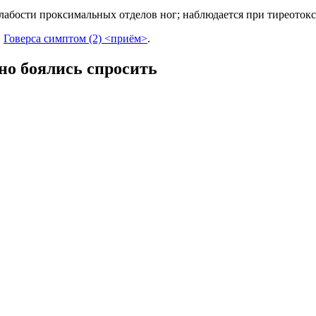
слабости проксимальных отделов ног; наблюдается при тиреоток
.
Говерса симптом (2) <приём>
.
 но боялись спросить