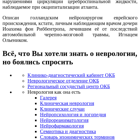
нарушениями циркуляции цереброспинальной жидкости,
наблюдаемое при окципитализации атланта.
Описан голландским нейрохирургом еврейского
происхождения, кстати, личным наблюдающим врачом дочери
Иоахима фон Риббентропа, лечившим её от последствий
автомобильной черепно-мозговой травмы, Игнацем
Ольеником.
Всё, что Вы хотели знать о неврологии,
но боялись спросить
Клинико-диагностический кабинет ОКБ
Неврологическое отделение ОКБ
Региональный сосудистый центр ОКБ
Неврология как она есть
Галерея
Клиническая неврология
Клинические случаи
Нейропсихология и логопедия
Нейрореаниматология
Нейрофармакология
Семиотика и диагностика
Словарь эпонимических терминов