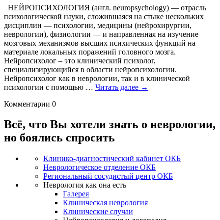
НЕЙРОПСИХОЛОГИЯ (англ. neuropsychology) — отрасль
психологической науки, сложившаяся на стыке нескольких
дисциплин — психологии, медицины (нейрохирургии,
неврологии), физиологии — и направленная на изучение
мозговых механизмов высших психических функций на
материале локальных поражений головного мозга.
Нейропсихолог – это клинический психолог,
специализирующийся в области нейропсихологии.
Нейропсихолог как в неврологии, так и в клинической
Общие
психологии с помощью …
Читать далее
→
положения:
Комментарии
0
диагностика,
синдромология,
реабилитация
Всё, что Вы хотели знать о неврологии,
но боялись спросить
Клинико-диагностический кабинет ОКБ
Неврологическое отделение ОКБ
Региональный сосудистый центр ОКБ
Неврология как она есть
Галерея
Клиническая неврология
Клинические случаи