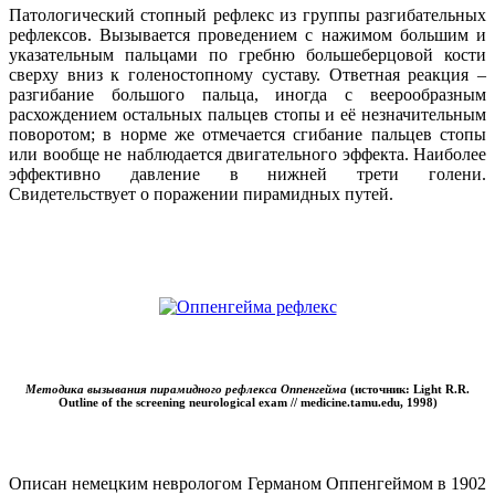
Патологический стопный рефлекс из группы разгибательных
рефлексов. Вызывается проведением с нажимом большим и
указательным пальцами по гребню большеберцовой кости
сверху вниз к голеностопному суставу. Ответная реакция –
разгибание большого пальца, иногда с веерообразным
расхождением остальных пальцев стопы и её незначительным
поворотом; в норме же отмечается сгибание пальцев стопы
или вообще не наблюдается двигательного эффекта. Наиболее
эффективно давление в нижней трети голени.
Свидетельствует о поражении пирамидных путей.
Методика вызывания пирамидного рефлекса Оппенгейма
(источник: Light R.R.
Outline of the screening neurological exam // medicine.tamu.edu, 1998)
Описан немецким неврологом Германом Оппенгеймом в 1902