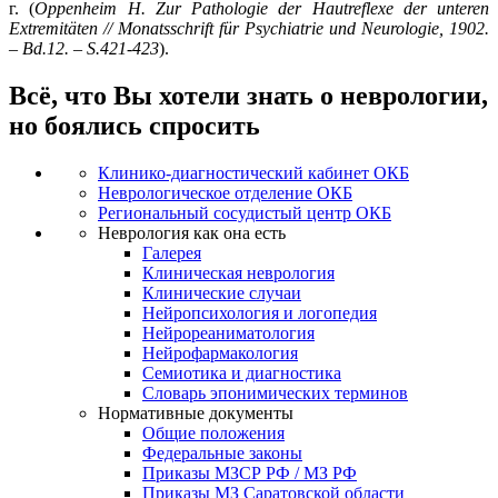
г. (
Oppenheim
H
.
Zur
Pathologie
der
Hautreflexe
der
unteren
Extremit
ä
ten
//
Monatsschrift
f
ü
r
Psychiatrie
und
Neurologie
, 1902.
–
Bd
.12. –
S
.421-423
).
Всё, что Вы хотели знать о неврологии,
но боялись спросить
Клинико-диагностический кабинет ОКБ
Неврологическое отделение ОКБ
Региональный сосудистый центр ОКБ
Неврология как она есть
Галерея
Клиническая неврология
Клинические случаи
Нейропсихология и логопедия
Нейрореаниматология
Нейрофармакология
Семиотика и диагностика
Словарь эпонимических терминов
Нормативные документы
Общие положения
Федеральные законы
Приказы МЗСР РФ / МЗ РФ
Приказы МЗ Саратовской области