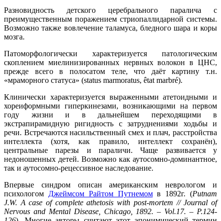
Разновидность детского церебрального паралича с
преимущественным поражением стриопаллидарной системы.
Возможно также вовлечение таламуса, бледного шара и коры
мозга.
Патоморфологически характеризуется патологическим
скоплением миелинизированных нервных волокон в ЦНС,
прежде всего в полосатом теле, что даёт картину т.н.
«мраморного статуса» (status marmoratus, êtat marbré).
Клинически характеризуется выраженными атетоидными и
хореиформными гиперкинезами, возникающими на первом
году жизни и в дальнейшем переходящими в
экстрапирамидную ригидность с затруднениями ходьбы и
речи. Встречаются насильственный смех и плач, расстройства
интеллекта (хотя, как правило, интеллект сохранён),
центральные парезы и параличи. Чаще развивается у
недоношенных детей. Возможно как аутосомно-доминантное,
так и аутосомно-рецессивное наследование.
Впервые синдром описан американским неврологом и
психологом
Джеймсом Райтом Путнемом
в 1892г. (
Putnam
J.W. A case of complete athetosis with post-mortem // Journal of
Nervous and Mental Disease, Chicago, 1892. – Vol.17. – P.124-
126
). Многие авторы считают этот эпонимический термин