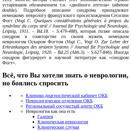
устаревшим обозначением т.н. «двойного атетоза» (athetose
double). Подробное описание синдрома принадлежит
немецкому неврологу французского просисхождения Сесилии
Фогт (
Vogt C. Quelques considérations générales à propos du
syndrôme du corps strié // Journal für Psychologie und Neurologie,
Leipzig, 1911. – Bd.18. – S.479-488
), которая позже описала
синдром в соавторстве со своим мужем, немецким
неврологом Оскаром Фогтом (
Vogt C., Vogt O. Zur Lehre der
Erkrankungen des striären Systems // Journal für Psychologie und
Neurologie, Leipzig, 1920. – Bd.25 (Abh.3). – S.627-846
). Иногда
синдром фигурирует в научной литературе как «синдром
Фогт».
Всё, что Вы хотели знать о неврологии,
но боялись спросить
Клинико-диагностический кабинет ОКБ
Неврологическое отделение ОКБ
Региональный сосудистый центр ОКБ
Неврология как она есть
Галерея
Клиническая неврология
Клинические случаи