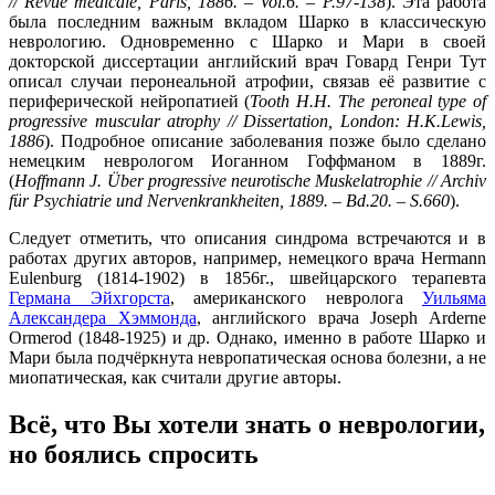
// Revue médicale, Paris, 1886. – Vol.6. – P.97-138
). Эта работа
была последним важным вкладом Шарко в классическую
неврологию. Одновременно с Шарко и Мари в своей
докторской диссертации английский врач Говард Генри Тут
описал случаи перонеальной атрофии, связав её развитие с
периферической нейропатией (
Tooth
H
.
H
.
The
peroneal
type
of
progressive
muscular
atrophy
//
Dissertation
,
London
:
H
.
K
.
Lewis
,
1886
). Подробное описание заболевания позже было сделано
немецким неврологом Иоганном Гоффманом в 1889г.
(
Hoffmann J. Über progressive neurotische Muskelatrophie // Archiv
für Psychiatrie und Nervenkrankheiten, 1889. – Bd.20. – S.660
).
Следует отметить, что описания синдрома встречаются и в
работах других авторов, например, немецкого врача Hermann
Eulenburg (1814-1902) в 1856г., швейцарского терапевта
Германа Эйхгорста
, американского невролога
Уильяма
Александера Хэммонда
, английского врача Joseph Arderne
Ormerod (1848-1925) и др. Однако, именно в работе Шарко и
Мари была подчёркнута невропатическая основа болезни, а не
миопатическая, как считали другие авторы.
Всё, что Вы хотели знать о неврологии,
но боялись спросить