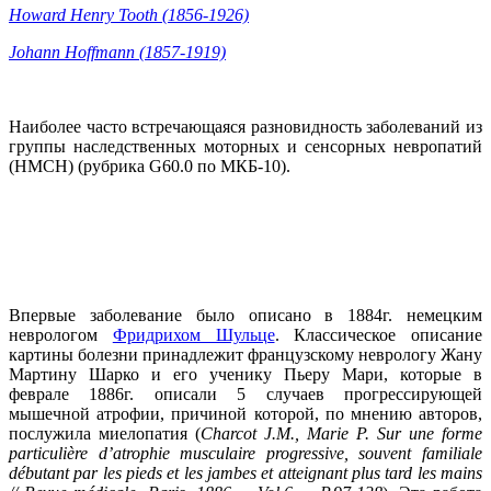
Howard Henry Tooth (1856-1926)
Johann Hoffmann
(1857-1919)
Наиболее часто встречающаяся разновидность заболеваний из
группы наследственных моторных и сенсорных невропатий
(НМСН) (рубрика G60.0 по МКБ-10).
Впервые заболевание было описано в 1884г. немецким
неврологом
Фридрихом Шульце
. Классическое описание
картины болезни принадлежит французскому неврологу Жану
Мартину Шарко и его ученику Пьеру Мари, которые в
феврале 1886г. описали 5 случаев прогрессирующей
мышечной атрофии, причиной которой, по мнению авторов,
послужила миелопатия (
Charcot J.M., Marie P. Sur une forme
particulière d’atrophie musculaire progressive, souvent familiale
débutant par les pieds et les jambes et atteignant plus tard les mains